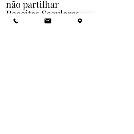
não partilhar
Receitas Seculares
.
Reúna a família e os amigos e inscreva-se.
Conserve a nossa tradição.
a sua
inscrição