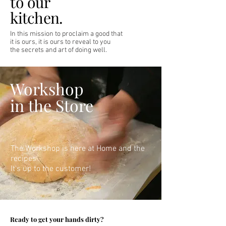
to our
kitchen.
In this mission to proclaim a good
that
it is ours, it is
ours
to reveal to you
the secrets
and art
of
doing well.
Workshop
in the Store
The Workshop is here at Home and the
recipes
It's up to the customer!
Ready to get your hands dirty?