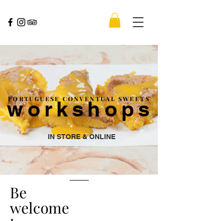
PORTUGUESE CONVENTUAL SWEETS
workshops
IN STORE & ONLINE
Be
welcome