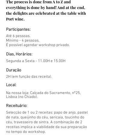
The process is done from A to Z and
everything is done by hand! And at the end,
the delights are celebrated at the table with
Port wine.
Participantes:
Até 6 pessoas.
Mínimo - 4 pessoas.
É possível agendar workshop privado.
Dias, Horários:
Segunda a
Sexta - 11.00H e 15.00H
Duração
2H (em função das receita
).
Local
:
N
a nossa loja:
Calçada do Sacramento, nº25,
Lisboa (no Chiado).
Receituário:
Selecção de 1 ou 2 receitas:
papo de anjo,
pastel
de nata,
queijinho do céu, sericaia, toucinho do
céu, travesseiro de sintra.
A combinação de 2
receitas implica a viabilidade da sua preparação
no tempo do workshop.