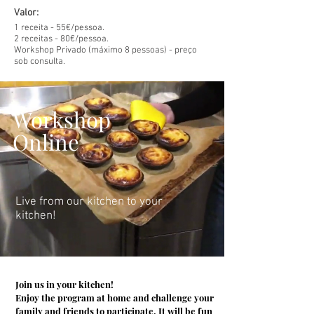
Valor:
1 receita - 55
€/pessoa.
2 receitas - 80
€/pessoa.
Workshop Privado (máximo 8 pessoas) - preço
sob consulta.
Workshop
Online
Live from our kitchen to your
kitchen!
Join us in your kitchen!
Enjoy the program at home and challenge your
family and friends to participate. It will be fun