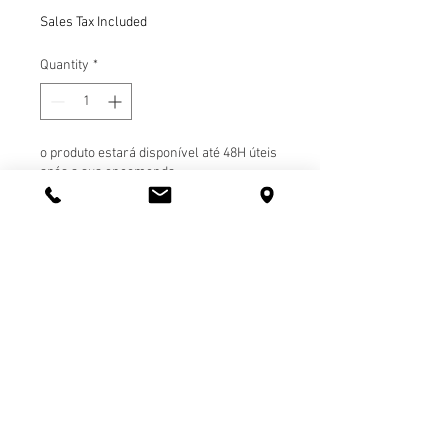
Sales Tax Included
Quantity
*
o produto estará disponível até 48H úteis
após a sua encomenda
Pre-Order